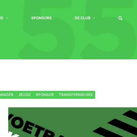
GD
SPONSORS
DE CLUB
ANAGER
JEUGD
SPONSOR
TRANSFERNIEUWS