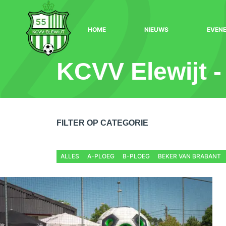
HOME
NIEUWS
EVEN
KCVV Elewijt -
FILTER OP CATEGORIE
ALLES
A-PLOEG
B-PLOEG
BEKER VAN BRABANT