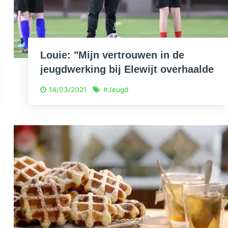
Louie: "Mijn vertrouwen in de
jeugdwerking bij Elewijt overhaalde
me om me helemaal voor deze club
14/03/2021
#
Jeugd
in te zetten."