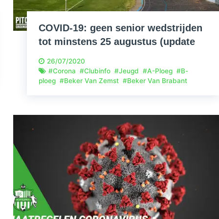
COVID-19: geen senior wedstrijden
tot minstens 25 augustus (update
29/07)
26/07/2020
#
Corona
#
Clubinfo
#
Jeugd
#
A-Ploeg
#
B-
ploeg
#
Beker Van Zemst
#
Beker Van Brabant