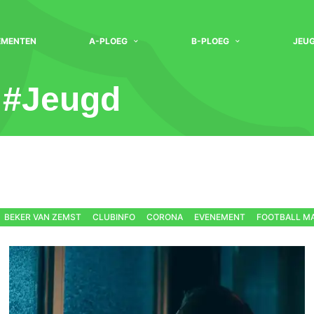
EMENTEN
A-PLOEG
B-PLOEG
JEU
 #
Jeugd
BEKER VAN ZEMST
CLUBINFO
CORONA
EVENEMENT
FOOTBALL M