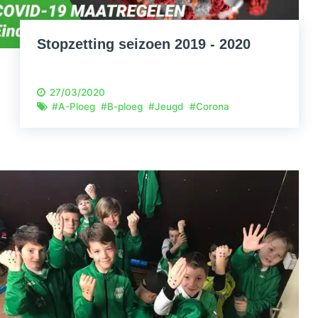
Stopzetting seizoen 2019 - 2020
27/03/2020
#
A-Ploeg
#
B-ploeg
#
Jeugd
#
Corona