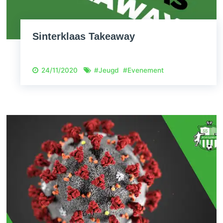
Sinterklaas Takeaway
24/11/2020
#
Jeugd
#
Evenement