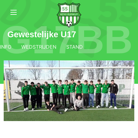
G17BB
Gewestelijke U17
INFO
WEDSTRIJDEN
STAND