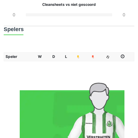
Cleansheets vs niet gescoord
0
0
Spelers
Speler
W
D
L