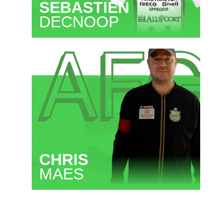
SEBASTIEN
DECNOOP
AFG
CHRIS
MAES