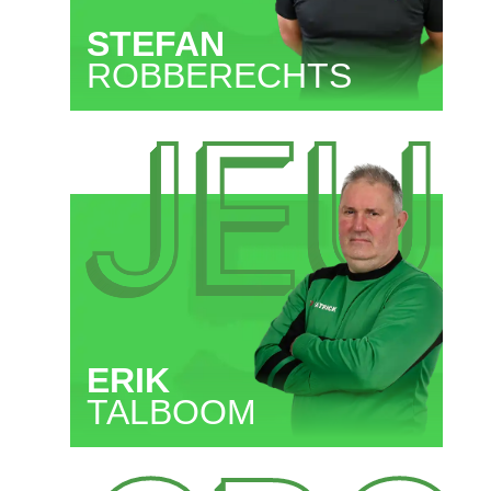
STEFAN
ROBBERECHTS
JEU
ERIK
TALBOOM