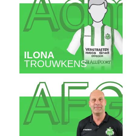
Ad
ILONA
TROUWKENS
AFG