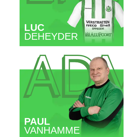
LUC
DEHEYDER
AD
PAUL
VANHAMME