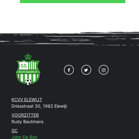
KCVV ELEWIJT
Driesstraat 30, 1982 Elewijt
VOORZITTER
Rudy Bautmans
GC
John De Ron