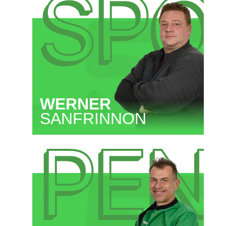
SPO
WERNER
SANFRINNON
PEN