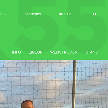
GD
SPONSORS
DE CLUB
INFO
LINEUP
WEDSTRIJDEN
STAND