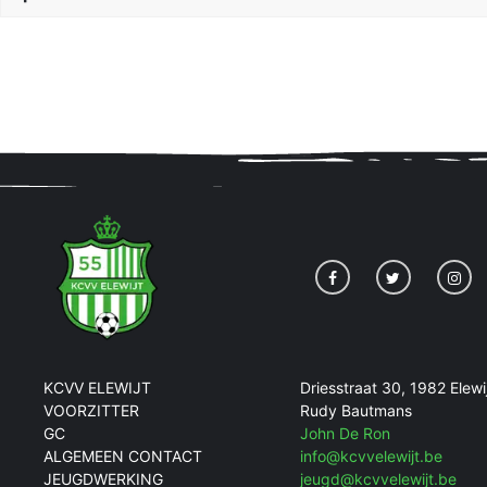
KCVV ELEWIJT
Driesstraat 30, 1982 Elewi
VOORZITTER
Rudy Bautmans
GC
John De Ron
ALGEMEEN CONTACT
info@kcvvelewijt.be
JEUGDWERKING
jeugd@kcvvelewijt.be