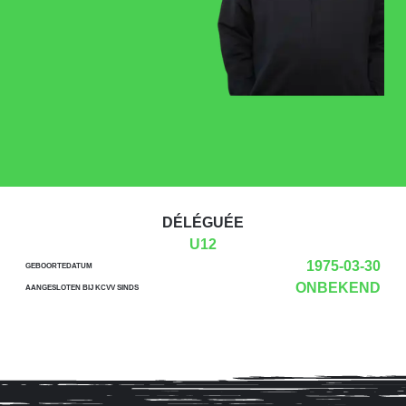
DÉLÉGUÉE
U12
1975-03-30
GEBOORTEDATUM
ONBEKEND
AANGESLOTEN BIJ KCVV SINDS