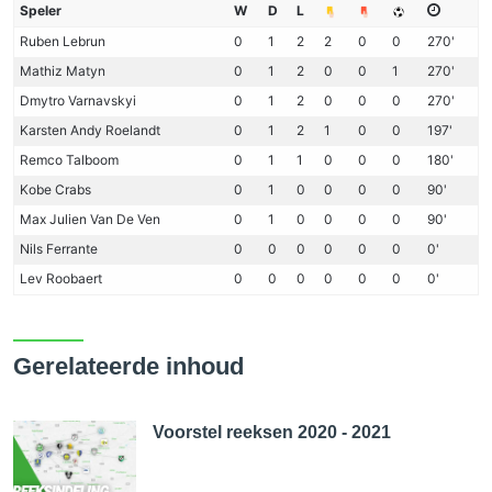
Speler
W
D
L
Ruben
Lebrun
0
1
2
2
0
0
270
'
Mathiz
Matyn
0
1
2
0
0
1
270
'
Dmytro
Varnavskyi
0
1
2
0
0
0
270
'
Karsten Andy
Roelandt
0
1
2
1
0
0
197
'
Remco
Talboom
0
1
1
0
0
0
180
'
Kobe
Crabs
0
1
0
0
0
0
90
'
Max Julien
Van De Ven
0
1
0
0
0
0
90
'
Nils
Ferrante
0
0
0
0
0
0
0
'
Lev
Roobaert
0
0
0
0
0
0
0
'
Gerelateerde inhoud
Voorstel reeksen 2020 - 2021