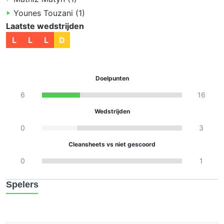
Younes
Touzani
(
1
)
Laatste wedstrijden
L
L
L
D
Doelpunten
6
16
Wedstrijden
0
3
Cleansheets vs niet gescoord
0
1
Spelers