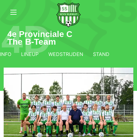
4D
4e Provinciale C
The B-Team
INFO
LINEUP
WEDSTRIJDEN
STAND