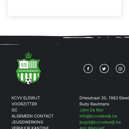
KCVV ELEWIJT
Driesstraat 30, 1982 Elewi
VOORZITTER
Rudy Bautmans
GC
John De Ron
ALGEMEEN CONTACT
info@kcvvelewijt.be
JEUGDWERKING
jeugd@kcvvelewijt.be
VERHUUR KANTINE
Ann Walgraef