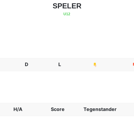
SPELER
U12
D
L
H/A
Score
Tegenstander