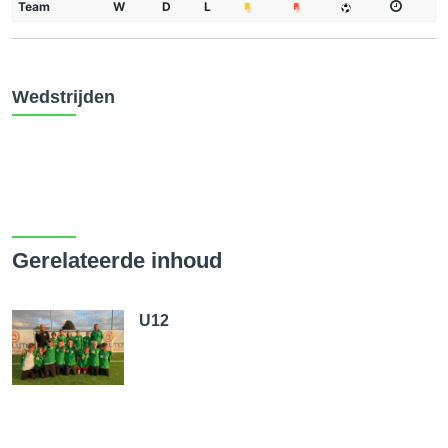
Team
W
D
L
Wedstrijden
Gerelateerde inhoud
U12