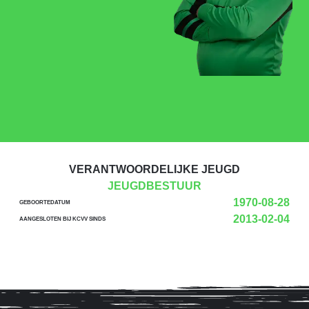
VERANTWOORDELIJKE JEUGD
JEUGDBESTUUR
1970-08-28
GEBOORTEDATUM
2013-02-04
AANGESLOTEN BIJ KCVV SINDS