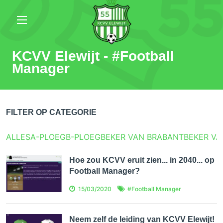
KCVV Elewijt - #
Football
Manager
FILTER OP CATEGORIE
ALLES
A-PLOEG
B-PLOEG
BEKER VAN BRABANT
BEKER VA
Hoe zou KCVV eruit zien... in 2040... op
Football Manager?
15/03/2020
#
Football Manager
Neem zelf de leiding van KCVV Elewijt!