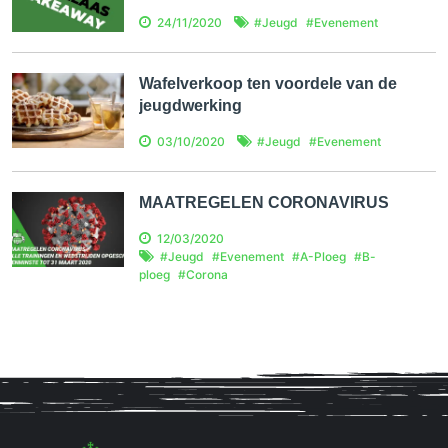
24/11/2020
#
Jeugd
#
Evenement
Wafelverkoop ten voordele van de
jeugdwerking
03/10/2020
#
Jeugd
#
Evenement
MAATREGELEN CORONAVIRUS
12/03/2020
#
Jeugd
#
Evenement
#
A-Ploeg
#
B-
ploeg
#
Corona