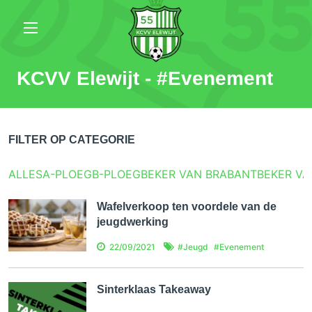
KCVV Elewijt - #
Evenement
FILTER OP CATEGORIE
ALLES
A-PLOEG
B-PLOEG
BEKER VAN BRABANT
BEKER VA
Wafelverkoop ten voordele van de
jeugdwerking
22/09/2021
#
Jeugd
#
Evenement
Sinterklaas Takeaway