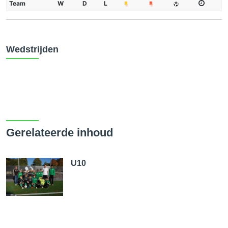
Team
W
D
L
Wedstrijden
Gerelateerde inhoud
U10