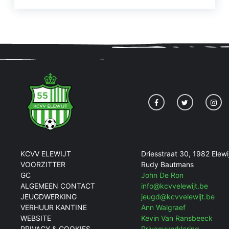
KCVV ELEWIJT
Driesstraat 30, 1982 Elewi
VOORZITTER
Rudy Bautmans
GC
John De Ron
ALGEMEEN CONTACT
info@kcvvelewijt.be
JEUGDWERKING
jeugd@kcvvelewijt.be
VERHUUR KANTINE
Ann Walgraef
WEBSITE
Kevin Van Ransbeeck
PRIVACY & COOKIES
Privacyverklaring