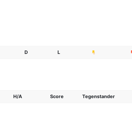
D
L
H/A
Score
Tegenstander