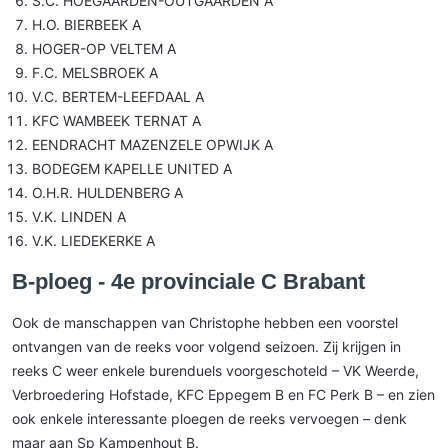
S.C. HOEGAARDEN-OUTGAARDEN A
H.O. BIERBEEK A
HOGER-OP VELTEM A
F.C. MELSBROEK A
V.C. BERTEM-LEEFDAAL A
KFC WAMBEEK TERNAT A
EENDRACHT MAZENZELE OPWIJK A
BODEGEM KAPELLE UNITED A
O.H.R. HULDENBERG A
V.K. LINDEN A
V.K. LIEDEKERKE A
B-ploeg - 4e provinciale C Brabant
Ook de manschappen van Christophe hebben een voorstel
ontvangen van de reeks voor volgend seizoen. Zij krijgen in
reeks C weer enkele burenduels voorgeschoteld – VK Weerde,
Verbroedering Hofstade, KFC Eppegem B en FC Perk B – en zien
ook enkele interessante ploegen de reeks vervoegen – denk
maar aan Sp Kampenhout B.