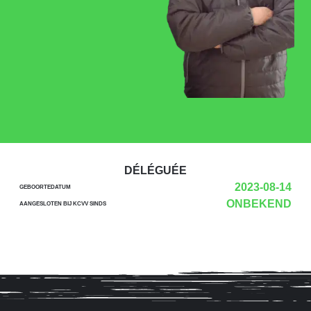
DÉLÉGUÉE
2023-08-14
GEBOORTEDATUM
ONBEKEND
AANGESLOTEN BIJ KCVV SINDS