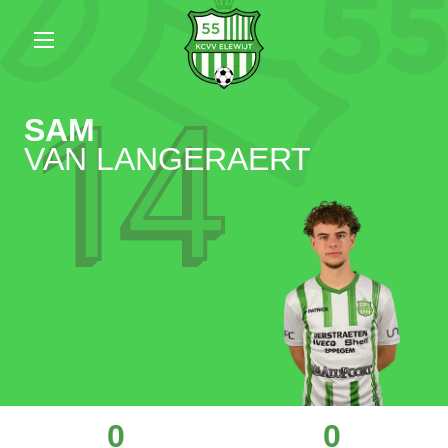
14
SAM
VAN LANGERAERT
0
0