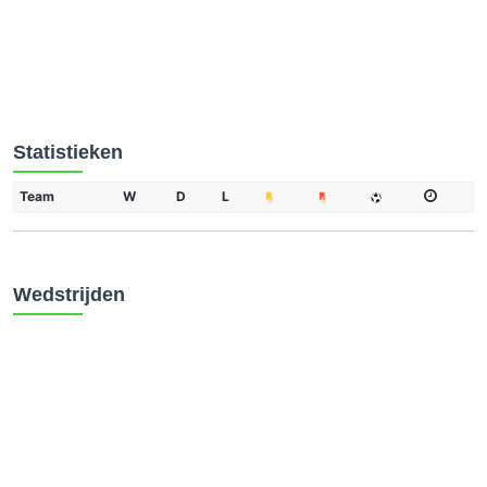
Statistieken
Team
W
D
L
Wedstrijden