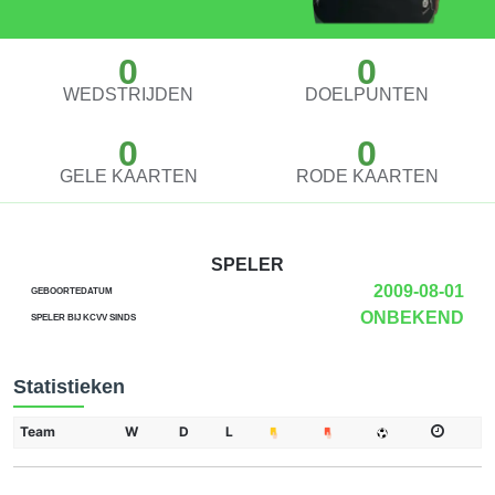
0
0
WEDSTRIJDEN
DOELPUNTEN
0
0
GELE KAARTEN
RODE KAARTEN
SPELER
2009-08-01
GEBOORTEDATUM
ONBEKEND
SPELER BIJ KCVV SINDS
Statistieken
Team
W
D
L